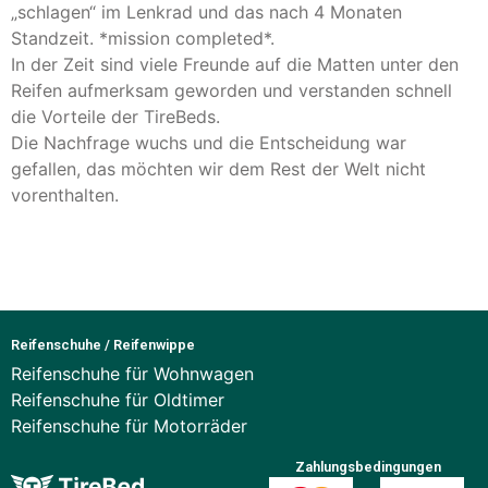
„schlagen“ im Lenkrad und das nach 4 Monaten
Standzeit. *mission completed*.
In der Zeit sind viele Freunde auf die Matten unter den
Reifen aufmerksam geworden und verstanden schnell
die Vorteile der TireBeds.
Die Nachfrage wuchs und die Entscheidung war
gefallen, das möchten wir dem Rest der Welt nicht
vorenthalten.
Reifenschuhe / Reifenwippe
Reifenschuhe für Wohnwagen
Reifenschuhe für Oldtimer
Reifenschuhe für Motorräder
Zahlungsbedingungen